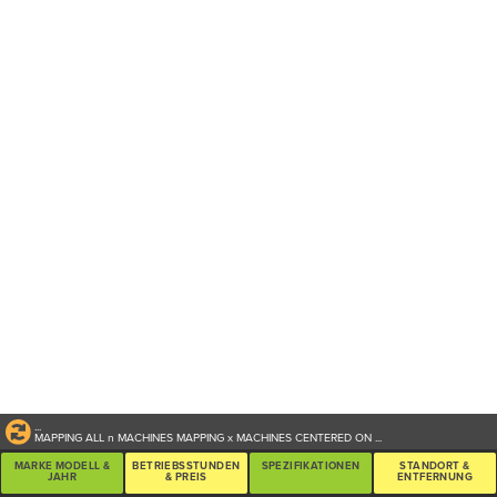
...
MAPPING ALL
n
MACHINES
MAPPING
x
MACHINES CENTERED ON
...
MARKE MODELL &
BETRIEBSSTUNDEN
SPEZIFIKATIONEN
STANDORT &
JAHR
& PREIS
ENTFERNUNG