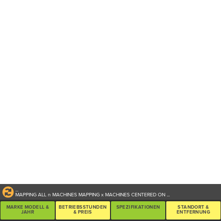
...
MAPPING ALL
n
MACHINES
MAPPING
x
MACHINES CENTERED ON
...
MARKE MODELL &
BETRIEBSSTUNDEN
SPEZIFIKATIONEN
STANDORT &
JAHR
& PREIS
ENTFERNUNG