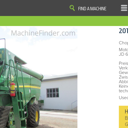
FIND A MACHINE
|
|
|
|
OME
SITE MAP
PRIVACY AND DATA
COOKIE STATEMENT
TERM
20
COOKIE PREFERENCES
Finder, John Deere and the associated trademarks are property and available only for the specific use of Dee
Reserved. 2007-2026
Cho
Moto
JD 6
Prei
Verk
Gewä
Zwis
Abbi
Kein
tech
Used
H
B