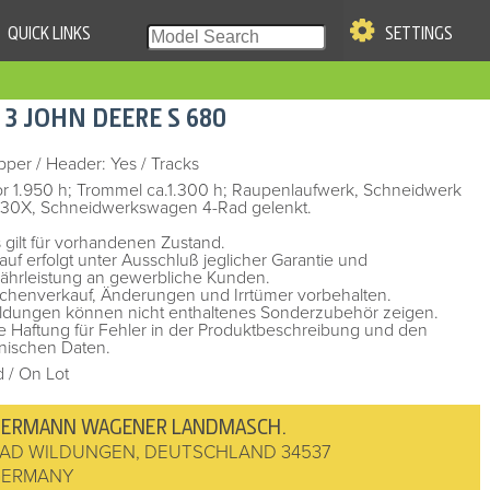
QUICK LINKS
SETTINGS
|
S OF USE
13
JOHN DEERE
S 680
re & Company. All Rights
pper
/
Header: Yes
/
Tracks
r 1.950 h; Trommel ca.1.300 h; Raupenlaufwerk, Schneidwerk
30X, Schneidwerkswagen 4-Rad gelenkt.
s gilt für vorhandenen Zustand.
auf erfolgt unter Ausschluß jeglicher Garantie und
hrleistung an gewerbliche Kunden.
chenverkauf, Änderungen und Irrtümer vorbehalten.
ldungen können nicht enthaltenes Sonderzubehör zeigen.
e Haftung für Fehler in der Produktbeschreibung und den
nischen Daten.
 / On Lot
ERMANN WAGENER LANDMASCH.
AD WILDUNGEN
,
DEUTSCHLAND
34537
GERMANY