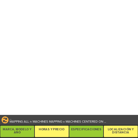
...
MAPPING ALL
n
MACHINES
MAPPING
x
MACHINES CENTERED ON
...
MARCA, MODELO Y
HORAS Y PRECIO
ESPECIFICACIONES
LOCALIZACIÓN Y
AÑO
DISTANCIA