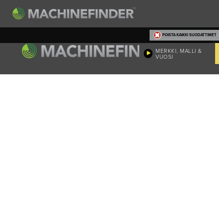
POISTA KAIKKI SUODATTIMET
K
MERKKI, MALLI &
VUOSI
Machi