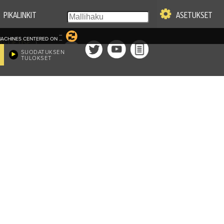
PIKALINKIT
ASETUKSET
...
ACHINES CENTERED ON
...
|
MS OF USE
SUODATUKSEN
TULOKSET
vissä. Kaikki oikeudet