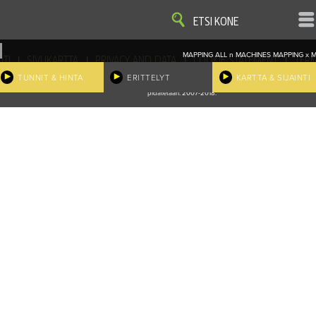
KATSO
KATSO
ETSI KONE
MAPPING ALL
n
MACHINES
MAPPING
x
M
|
|
|
|
OTI
SIVUKARTTA
PRIVACY AND DATA
COOKIE STATEMENT
TER
EVÄSTEASETUKSET
TUNNIT & HINTA
ERITTELYT
KARTTA & SIJAINTI
neFinder, John Deere ja niihin liittyvät tuotemerkit ovat Deere & Companyn omaisuutta ja vain Deere'n käytettä
pidätetään. 2007-2018.