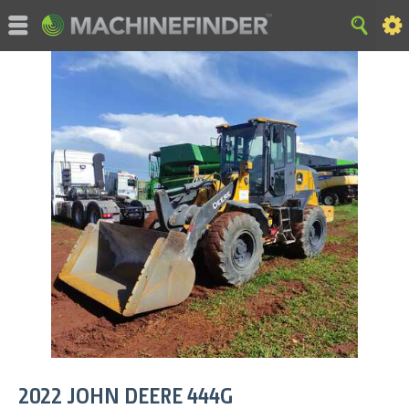
©MachineFinder, John Deere ja niihin liittyvät tuotemerkit ovat
Deere & Companyn omaisuutta ja vain Deere'n käytettävissä.
Kaikki oikeudet pidätetään. 2007-2018 Deere & Company.
KOTI
|
SIVUKARTTA
|
Privacy and Data
|
Cookie Statement
|
Terms of Use
2022
JOHN DEERE
444G