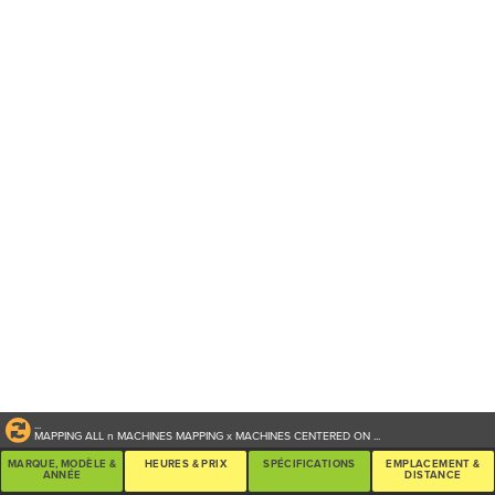
...
MAPPING ALL
n
MACHINES
MAPPING
x
MACHINES CENTERED ON
...
MARQUE, MODÈLE &
HEURES & PRIX
SPÉCIFICATIONS
EMPLACEMENT &
ANNÉE
DISTANCE