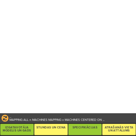
...
MAPPING ALL
n
MACHINES
MAPPING
x
MACHINES CENTERED ON
...
IZGATAVOTĀJA
STUNDAS UN CENA
SPECIFIKĀCIJAS
ATRAŠANĀS VIETA
MODELIS UN GADS
UN ATTĀLUMS