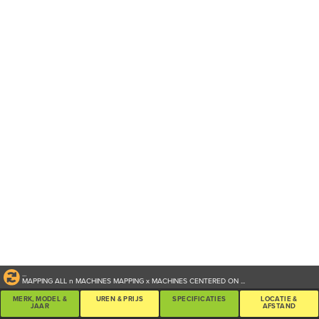
...
MAPPING ALL
n
MACHINES
MAPPING
x
MACHINES CENTERED ON
...
MERK, MODEL &
UREN & PRIJS
SPECIFICATIES
LOCATIE &
JAAR
AFSTAND