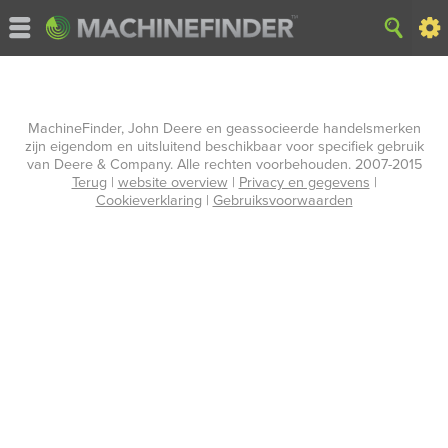
MachineFinder, John Deere en geassocieerde handelsmerken
zijn eigendom en uitsluitend beschikbaar voor specifiek gebruik
van Deere & Company. Alle rechten voorbehouden. 2007-2015
Terug
|
website overview
|
Privacy en gegevens
|
Cookieverklaring
|
Gebruiksvoorwaarden