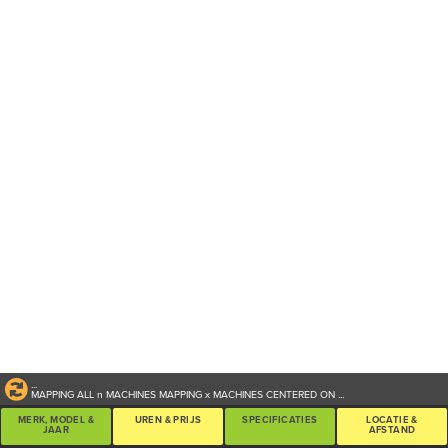
...
MAPPING ALL
n
MACHINES
MAPPING
x
MACHINES CENTERED ON
...
MERK, MODEL &
UREN & PRIJS
SPECIFICATIES
LOCATIE &
JAAR
AFSTAND