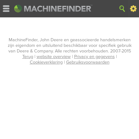
MachineFinder, John Deere en geassocieerde handelsmerken
zijn eigendom en uitsluitend beschikbaar voor specifiek gebruik
van Deere & Company. Alle rechten voorbehouden. 2007-2015
Terug
|
website overview
|
Privacy en gegevens
|
Cookieverklaring
|
Gebruiksvoorwaarden