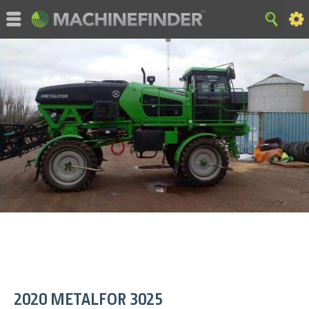
MachineFinder, John Deere en geassocieerde handelsmerken
zijn eigendom en uitsluitend beschikbaar voor specifiek gebruik
van Deere & Company. Alle rechten voorbehouden. 2007-2015
Terug
|
website overview
|
Privacy en gegevens
|
Cookieverklaring
|
Gebruiksvoorwaarden
2020
METALFOR
3025