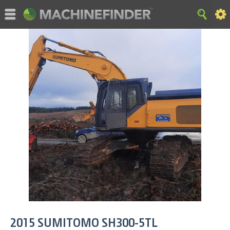
MachineFinder, John Deere en geassocieerde handelsmerken
zijn eigendom en uitsluitend beschikbaar voor specifiek gebruik
van Deere & Company. Alle rechten voorbehouden. 2007-2015
Terug
|
website overview
|
Privacy en gegevens
|
Cookieverklaring
|
Gebruiksvoorwaarden
2015
SUMITOMO
SH300-5TL