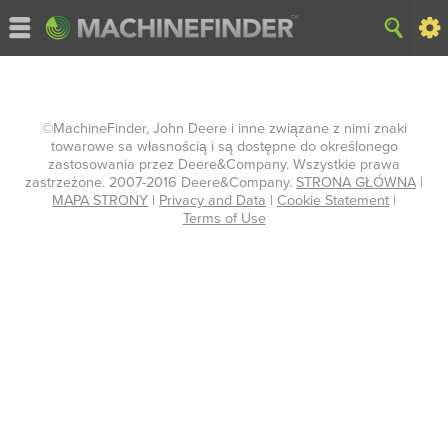
©MachineFinder, John Deere i inne związane z nimi znaki
towarowe sa własnością i są dostępne do określonego
zastosowania przez Deere&Company. Wszystkie prawa
zastrzeżone. 2007-2016 Deere&Company.
STRONA GŁÓWNA
|
MAPA STRONY
|
Privacy and Data
|
Cookie Statement
|
Terms of Use