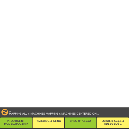
...
MAPPING ALL
n
MACHINES
MAPPING
x
MACHINES CENTERED ON
...
PRODUCENT,
PRZEBIEG & CENA
SPECYFIKACJA
LOKALIZACJA &
MODEL, ROCZNIK
ODLEGŁOŚĆ