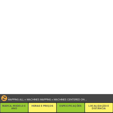
...
MAPPING ALL
n
MACHINES
MAPPING
x
MACHINES CENTERED ON
...
MARCA, MODELO E
HORAS E PREÇOS
ESPECIFICAÇÕES
LOCALIZAÇÃO E
ANO
DISTÂNCIA