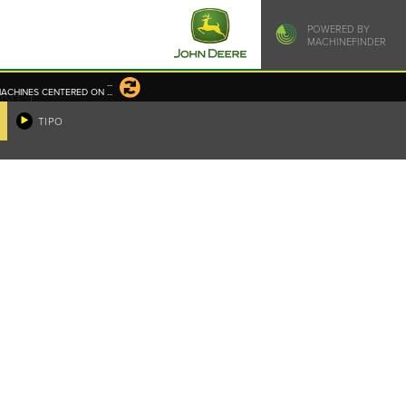
POWERED BY
MACHINEFINDER
...
ACHINES CENTERED ON
...
|
USO
TIPO
o específico da Deere &