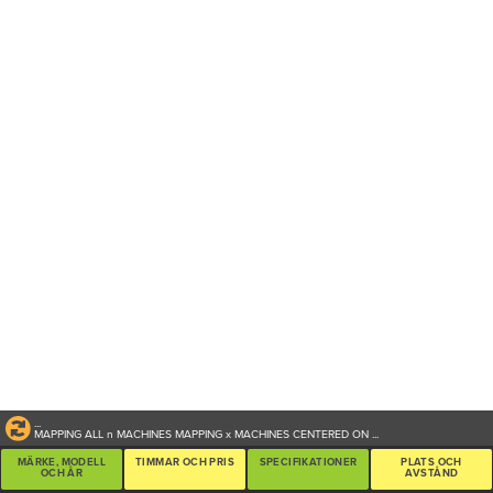
...
MAPPING ALL
n
MACHINES
MAPPING
x
MACHINES CENTERED ON
...
MÄRKE, MODELL
TIMMAR OCH PRIS
SPECIFIKATIONER
PLATS OCH
OCH ÅR
AVSTÅND