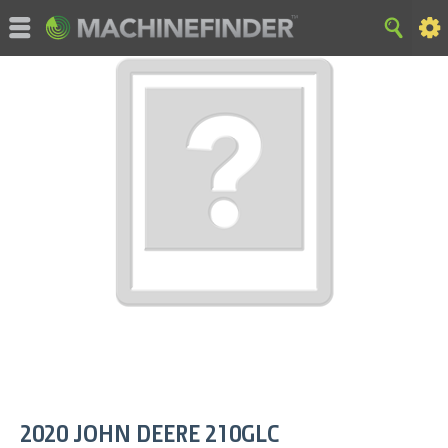
©MachineFinder, John Deere och tillhörande varumärken ägs
och får endast användas specifikt av Deere & Company. All
Rights Reserved. 2007–2015 Deere & Company.
HEM
|
WEBBKARTA
|
Privacy and Data
|
Cookie Statement
|
Terms of Use
2020
JOHN DEERE
210GLC