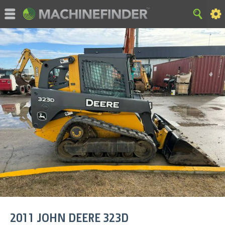
©MachineFinder, John Deere und die dazugehörigen Marken
sind Eigentum und nur für den gezielten Einsatz von Deere &
Company zugelassen. Alle Rechte vorbehalten. 2007 - 2015
Deere & Company
Startseite
|
SiteMap (Navigation)
|
Datenschutzerklärung
|
Cookie Einstellungen
|
Rechtliche Hinweise
2011
JOHN DEERE
323D