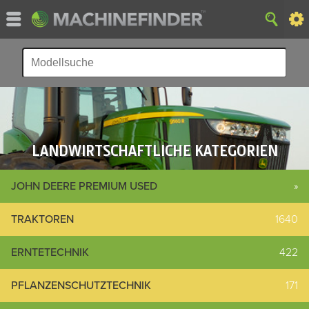
LANDWIRTSCHAFTLICHE KATEGORIEN
JOHN DEERE PREMIUM USED
»
TRAKTOREN
1640
ERNTETECHNIK
422
PFLANZENSCHUTZTECHNIK
171