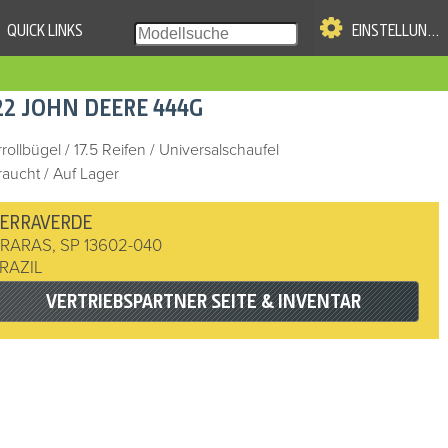
QUICK LINKS
EINSTELLUNGEN
|
NG
22
JOHN DEERE
444G
LLUNGEN
Nutzung erlaubt. Alle
rollbügel
/
17.5 Reifen
/
Universalschaufel
aucht / Auf Lager
ERRAVERDE
RARAS
,
SP
13602-040
RAZIL
VERTRIEBSPARTNER SEITE & INVENTAR