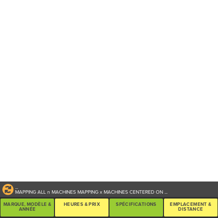
...
MAPPING ALL
n
MACHINES
MAPPING
x
MACHINES CENTERED ON
...
MARQUE, MODÈLE &
HEURES & PRIX
SPÉCIFICATIONS
EMPLACEMENT &
ANNÉE
DISTANCE